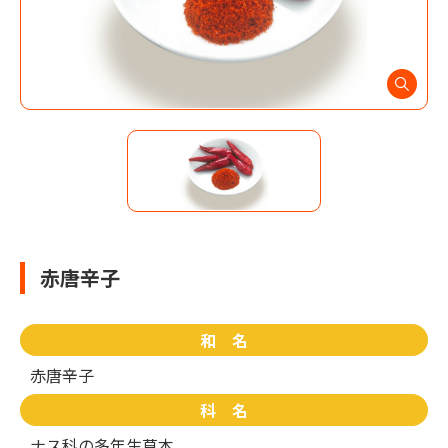
赤唐辛子
和 名
赤唐辛子
科 名
ナス科の多年生草本