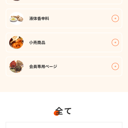
液体⾹⾟料
小売商品
会員専用ページ
全て